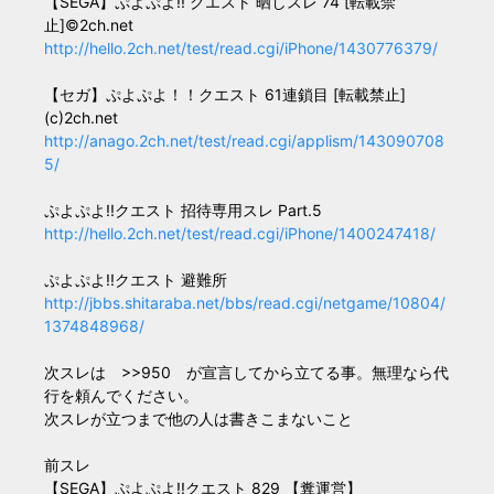
【SEGA】ぷよぷよ!! クエスト 晒しスレ 74 [転載禁
止]©2ch.net
http://hello.2ch.net/test/read.cgi/iPhone/1430776379/
【セガ】ぷよぷよ！！クエスト 61連鎖目 [転載禁止]
(c)2ch.net
http://anago.2ch.net/test/read.cgi/applism/143090708
5/
ぷよぷよ!!クエスト 招待専用スレ Part.5
http://hello.2ch.net/test/read.cgi/iPhone/1400247418/
ぷよぷよ!!クエスト 避難所
http://jbbs.shitaraba.net/bbs/read.cgi/netgame/10804/
1374848968/
次スレは >>950 が宣言してから立てる事。無理なら代
行を頼んでください。
次スレが立つまで他の人は書きこまないこと
前スレ
【SEGA】ぷよぷよ!!クエスト 829 【糞運営】