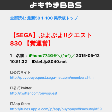
全部読む
最新50
1-100
掲示板トップ
【SEGA】ぷよぷよ!!クエスト
830 【糞運営】
1 名前：
iPhone774G＠＼(^o^)／
2015-05-12
10:51:32 ID:b4Jjz8040.net
□公式サイト
http://puyopuyoquest.sega-net.com/members.html
□公式Twitter
http://twitter.com/puyoquest
□App Store
http://itunes.apple.com/jp/app/puyopuyo!!kuesuto/id59