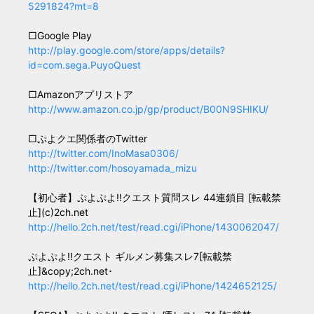
5291824?mt=8
□Google Play
http://play.google.com/store/apps/details?
id=com.sega.PuyoQuest
□Amazonアプリストア
http://www.amazon.co.jp/gp/product/B00N9SHIKU/
□ぷよクエ関係者のTwitter
http://twitter.com/InoMasa0306/
http://twitter.com/hosoyamada_mizu
【初心者】ぷよぷよ!!クエスト質問スレ 44連鎖目 [転載禁
止](c)2ch.net
http://hello.2ch.net/test/read.cgi/iPhone/1430062047/
ぷよぷよ!!クエスト ギルメン募集スレ7[転載禁
止]&copy;2ch.net･
http://hello.2ch.net/test/read.cgi/iPhone/1424652125/