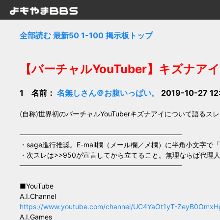
全部読む
最新50
1-100
掲示板トップ
【バーチャルYouTuber】キズナアイ#7
1 名前：
名無しさん＠お腹いっぱい。
2019-10-27 12
(自称)世界初のバーチャルYouTuberキズナアイについて語るスレ
─────────────────────────────────
・sage進行推奨。E-mail欄（メール欄／メ欄）に半角小文字で「
・次スレは>>950が宣言してから立てること。無理ならば代理
─────────────────────────────────
■YouTube
A.I.Channel
https://www.youtube.com/channel/UC4YaOt1yT-ZeyB0OmxH
A.I.Games