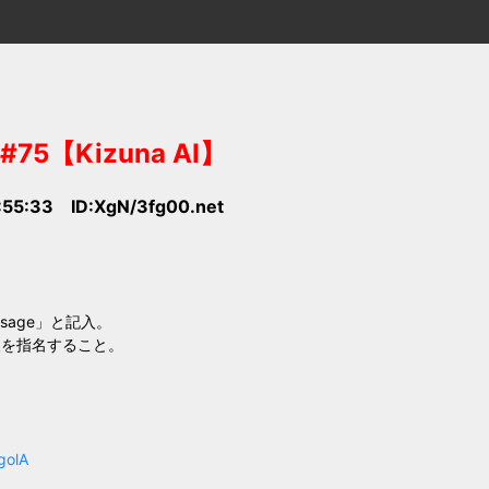
5【Kizuna AI】
:55:33 ID:XgN/3fg00.net
sage」と記入。
人を指名すること。
golA