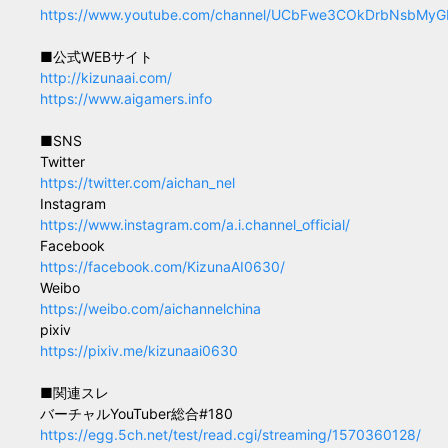
https://www.youtube.com/channel/UCbFwe3COkDrbNsbMy
■公式WEBサイト
http://kizunaai.com/
https://www.aigamers.info
■SNS
Twitter
https://twitter.com/aichan_nel
Instagram
https://www.instagram.com/a.i.channel_official/
Facebook
https://facebook.com/KizunaAI0630/
Weibo
https://weibo.com/aichannelchina
pixiv
https://pixiv.me/kizunaai0630
■関連スレ
バーチャルYouTuber総合#180
https://egg.5ch.net/test/read.cgi/streaming/1570360128/