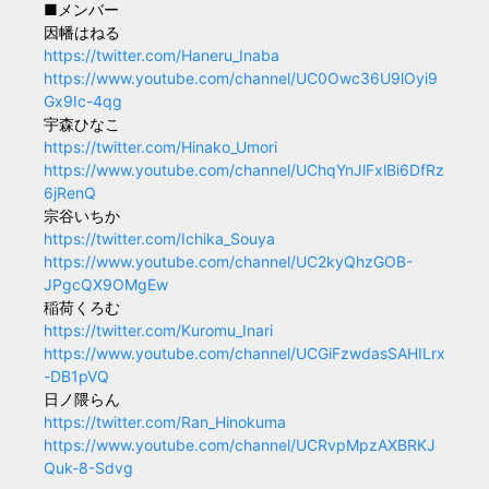
■メンバー
因幡はねる
https://twitter.com/Haneru_Inaba
https://www.youtube.com/channel/UC0Owc36U9lOyi9
Gx9Ic-4qg
宇森ひなこ
https://twitter.com/Hinako_Umori
https://www.youtube.com/channel/UChqYnJlFxlBi6DfRz
6jRenQ
宗谷いちか
https://twitter.com/Ichika_Souya
https://www.youtube.com/channel/UC2kyQhzGOB-
JPgcQX9OMgEw
稲荷くろむ
https://twitter.com/Kuromu_Inari
https://www.youtube.com/channel/UCGiFzwdasSAHILrx
-DB1pVQ
日ノ隈らん
https://twitter.com/Ran_Hinokuma
https://www.youtube.com/channel/UCRvpMpzAXBRKJ
Quk-8-Sdvg