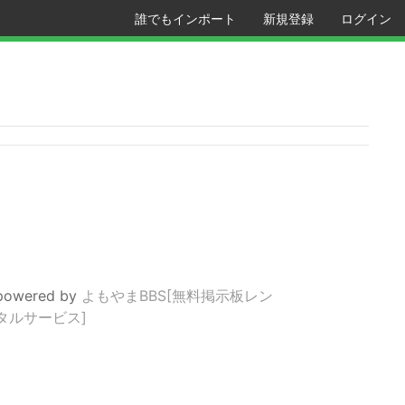
誰でもインポート
新規登録
ログイン
powered by
よもやまBBS[無料掲示板レン
タルサービス]