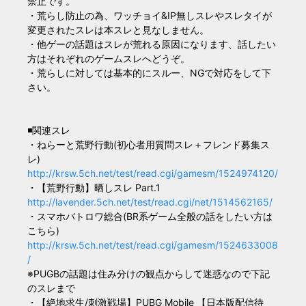
禁止です。
・荒らし防止の為、ワッチョイ&IP無しスレやスレタイが
変更されたスレは本スレと見なしません。
・他ゲーの話題はスレが荒れる原因になります、話したい
方はそれぞれのゲームスレへどうぞ。
・荒らしに対しては基本的にスルー、NGで対応をして下
さい。
◾関連スレ
・ねらーと荒野行動(初心者用質問スレ＋フレンド募集ス
レ)
http://krsw.5ch.net/test/read.cgi/gamesm/1524974120/
・【荒野行動】晒しスレ Part.1
http://lavender.5ch.net/test/read.cgi/net/1514562165/
・スマホバトロワ総合(BR系ゲーム全般の話をしたい方は
こちら)
http://krsw.5ch.net/test/read.cgi/gamesm/1524633008
/
※PUGBの話題は住み分けの観点からして迷惑なので下記
のスレまで
・【絶地求生/刺激戦場】PUBG Mobile 【日本版配信待