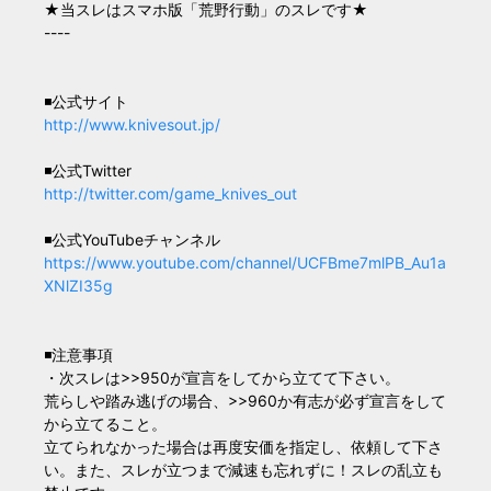
★当スレはスマホ版「荒野行動」のスレです★
----
◾公式サイト
http://www.knivesout.jp/
◾公式Twitter
http://twitter.com/game_knives_out
◾公式YouTubeチャンネル
https://www.youtube.com/channel/UCFBme7mlPB_Au1a
XNlZI35g
◾注意事項
・次スレは>>950が宣言をしてから立てて下さい。
荒らしや踏み逃げの場合、>>960か有志が必ず宣言をして
から立てること。
立てられなかった場合は再度安価を指定し、依頼して下さ
い。また、スレが立つまで減速も忘れずに！スレの乱立も