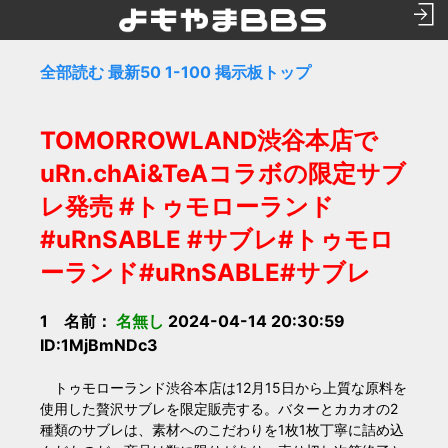
全部読む
最新50
1-100
掲示板トップ
TOMORROWLAND渋谷本店で
uRn.chAi&TeAコラボの限定サブ
レ発売 #トゥモローランド
#uRnSABLE #サブレ#トゥモロ
ーランド#uRnSABLE#サブレ
1 名前：
名無し
2024-04-14 20:30:59
ID:1MjBmNDc3
トゥモローランド渋谷本店は12月15日から上質な原料を
使用した贅沢サブレを限定販売する。バターとカカオの2
種類のサブレは、素材へのこだわりを1枚1枚丁寧に詰め込