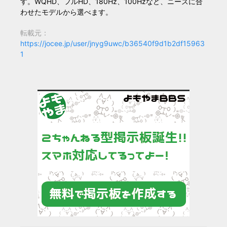
す。WQHD、フルHD、180Hz、100Hzなど、ニーズに合
わせたモデルから選べます。
転載元：
https://jocee.jp/user/jnyg9uwc/b36540f9d1b2df15963
1