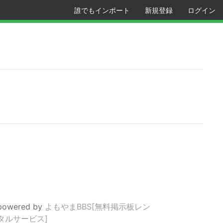
誰でもインポート
新規登録
ログイン
powered by
よもやまBBS[無料掲示板レン
タルサービス]