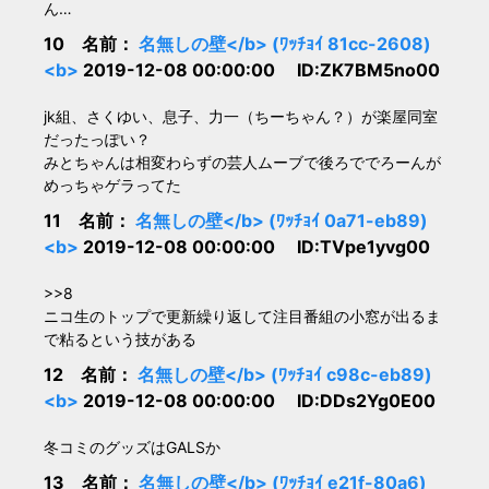
ん…
10 名前：
名無しの壁</b> (ﾜｯﾁｮｲ 81cc-2608)
<b>
2019-12-08 00:00:00 ID:ZK7BM5no00
jk組、さくゆい、息子、力一（ちーちゃん？）が楽屋同室
だったっぽい？
みとちゃんは相変わらずの芸人ムーブで後ろででろーんが
めっちゃゲラってた
11 名前：
名無しの壁</b> (ﾜｯﾁｮｲ 0a71-eb89)
<b>
2019-12-08 00:00:00 ID:TVpe1yvg00
>>8
ニコ生のトップで更新繰り返して注目番組の小窓が出るま
で粘るという技がある
12 名前：
名無しの壁</b> (ﾜｯﾁｮｲ c98c-eb89)
<b>
2019-12-08 00:00:00 ID:DDs2Yg0E00
冬コミのグッズはGALSか
13 名前：
名無しの壁</b> (ﾜｯﾁｮｲ e21f-80a6)