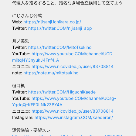
代理人を指名すること。指名なき場合立候補して立てよう
にじさんじ公式
Web:
https://nijisanji.ichikara.co.jp/
Twitter:
https://twitter.COM/nijisanji_app
月ノ美兎
Twitter:
https://twitter.COM/MitoTsukino
YouTube:
https://www.youtube.COM/channel/UCD-
miitqNY3nyukJ4Fnf4_A
ニコニコ:
https://www.nicovideo.jp/user/83708814
note:
https://note.mu/mitotsukino
樋口楓
Twitter:
https://twitter.COM/HiguchiKaede
YouTube:
https://www.youtube.COM/channel/UCsg-
YqdqQ-KFF0LNk23BY4A
ニコニコ:
https://www.nicovideo.jp/user/83708814
Instagram:
https://www.instagram.COM/kaederon/
運営議論・要望スレ