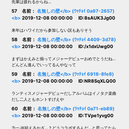
先輩は疲れるからね…
57 名前：
名無しの壁</b> (ﾜｯﾁｮｲ 0a97-2657)
<b>
2019-12-08 00:00:00 ID:8sAUK3Jg00
来年はハワイだから参加しない説もありそう
58 名前：
名無しの壁</b> (ﾜｯﾁｮｲ 4409-3d78)
<b>
2019-12-08 00:00:00 ID:/x1dxUwg00
まずはかえみと揃ってメジャーデビューおめでとうだね…
どんどん進んでいってるんやなって
59 名前：
名無しの壁</b> (ﾜｯﾁｮｲ 6918-8fe8)
<b>
2019-12-08 00:00:00 ID:NR8SqXLQ00
ランティスメジャーデビューだしアルバムはイノタク楽曲
だし二人ともホントすげえや
60 名前：
名無しの壁</b> (ﾜｯﾁｮｲ 0a71-eb89)
<b>
2019-12-08 00:00:00 ID:TVpe1yvg00
力一JK組えるかざ…？どうコラボするんだ…と思ってたら