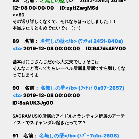
88 名前：
名無しの壁
(ｽﾌﾟｰ 303a-286a)
2019-
12-08 00:00:00 ID:zyttZwgMSd
>>86
その辺り詳しくなくて、それならほっとしました！！
本当ふたりともめでたいです（ ; ; ）
89 名前：
名無しの壁</b> (ﾜｯﾁｮｲ 245f-840a)
<b>
2019-12-08 00:00:00 ID:647ds4EY00
基本はにじさんじだから大丈夫でしょそこは
そんなこと言ってたらレーベル所属非所属ですら難しくな
ってしまうよ…
90 名前：
名無しの壁</b> (ﾜｯﾁｮｲ 0a97-2657)
<b>
2019-12-08 00:00:00
ID:8sAUK3Jg00
SACRAMUSIC所属のアイドルとランティス所属のアーテ
ィストでスキャンダル起きたってマ？
91 名前：
名無しの壁</b> (ｽﾌﾟｰ 7a1a-2608)