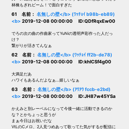
林檎もぎれビーム！で面白すぎた
61 名前：
名無しの壁</b> (ﾜｯﾁｮｲ b98b-eb89)
<b>
2019-12-08 00:00:00 ID:QDfRqxEw00
でろの次の曲の作曲家ってYuNiの透明声彩作った人だっ
け？
繋がりが活きてんなぁ
62 名前：
名無しの壁</b> (ﾜｯﾁｮｲ ff2b-de78)
<b>
2019-12-08 00:00:00 ID:khlCSf4g00
大満足だあ
ハワイもあるんだよなぁ…嬉しいなぁ
63 名前：
名無しの壁</b> (ｱｳｱｳ fccb-e2bd)
<b>
2019-12-08 00:00:00 ID:JH87w45YSa
かえみと別レーベルになって今後一緒に活動できるのか
な？とかちょっと思うが
まぁ今日はお祝いだな
VtLのCメロ、2人見つめあって歌ってた気がするが配信に