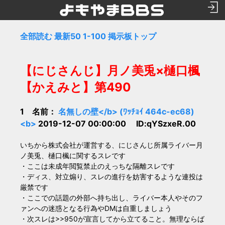
全部読む
最新50
1-100
掲示板トップ
【にじさんじ】月ノ美兎×樋口楓
【かえみと】第490
1 名前：
名無しの壁</b> (ﾜｯﾁｮｲ 464c-ec68)
<b>
2019-12-07 00:00:00 ID:qYSzxeR.00
いちから株式会社が運営する、にじさんじ所属ライバー月
ノ美兎、樋口楓に関するスレです
・ここは未成年閲覧禁止のえっちな隔離スレです
・ディス、対立煽り、スレの進行を妨害するような連投は
厳禁です
・ここでの話題の外部へ持ち出し、ライバー本人やそのフ
ァンへの迷惑となる行為やDMは自重しましょう
・次スレは>>950が宣言してから立てること。無理ならば