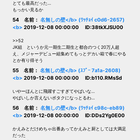
とても最高だった…
もっかい見るか
54 名前：
名無しの壁</b> (ﾜｯﾁｮｲ c0d6-2657)
<b>
2019-12-08 00:00:00 ID:38tkXJSU00
>>52
JK組 というか元一期生二期生と都合のつく20万人超
え、メジャーデビュー組集めてもっとデカい箱で春にやる
とか有り得そう
55 名前：
名無しの壁</b> (ｽﾌﾟｰ 7a1a-2608)
<b>
2019-12-08 00:00:00 ID:b110.RMsSd
いやーほんとに飛躍すごすぎてやばいな…
やばいしか言えないポタクになっとるわ…
56 名前：
名無しの壁</b> (ﾜｯﾁｮｲ c98c-eb89)
<b>
2019-12-08 00:00:00 ID:DDs2Yg0E00
かえみとだけめちゃ出番あってかえみと厨としては大満足
だった