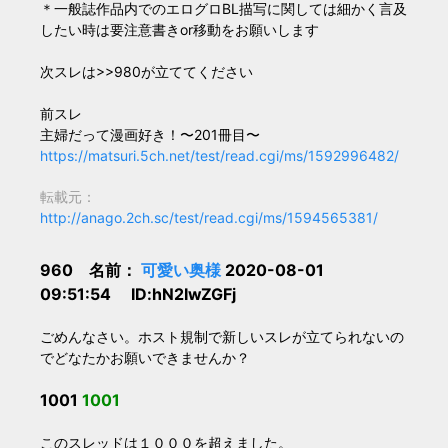
＊一般誌作品内でのエログロBL描写に関しては細かく言及
したい時は要注意書きor移動をお願いします
次スレは>>980が立ててください
前スレ
主婦だって漫画好き！〜201冊目〜
https://matsuri.5ch.net/test/read.cgi/ms/1592996482/
転載元：
http://anago.2ch.sc/test/read.cgi/ms/1594565381/
960 名前：
可愛い奥様
2020-08-01
09:51:54 ID:hN2IwZGFj
ごめんなさい。ホスト規制で新しいスレが立てられないの
でどなたかお願いできませんか？
1001
1001
このスレッドは１０００を超えました。