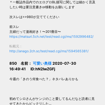
＊一般誌作品内でのエログロBL描写に関しては細かく言及
したい時は要注意書きor移動をお願いします
次スレは>>980が立ててください
前スレ
主婦だって漫画好き！〜201冊目〜
https://matsuri.5ch.net/test/read.cgi/ms/1592996482/
転載元：
http://anago.2ch.sc/test/read.cgi/ms/1594565381/
850 名前：
可愛い奥様
2020-07-30
16:49:41 ID:hN2IwZGFj
今週の「きのう何食べた？」ネタバレありかも
初めてシロさんがケンジのこと愛してるんだなと読者に見
せてきたからビックリした…