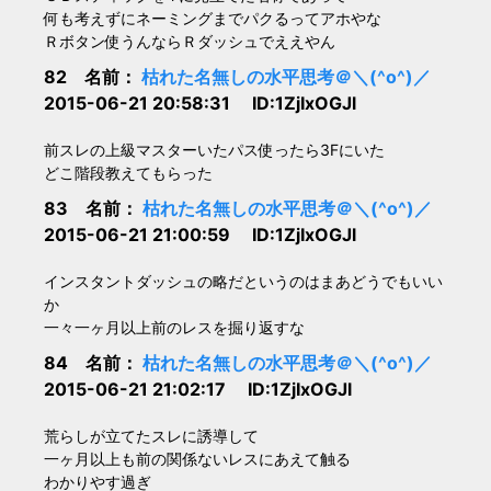
何も考えずにネーミングまでパクるってアホやな
Ｒボタン使うんならＲダッシュでええやん
82 名前：
枯れた名無しの水平思考＠＼(^o^)／
2015-06-21 20:58:31 ID:1ZjIxOGJl
前スレの上級マスターいたパス使ったら3Fにいた
どこ階段教えてもらった
83 名前：
枯れた名無しの水平思考＠＼(^o^)／
2015-06-21 21:00:59 ID:1ZjIxOGJl
インスタントダッシュの略だというのはまあどうでもいい
か
一々一ヶ月以上前のレスを掘り返すな
84 名前：
枯れた名無しの水平思考＠＼(^o^)／
2015-06-21 21:02:17 ID:1ZjIxOGJl
荒らしが立てたスレに誘導して
一ヶ月以上も前の関係ないレスにあえて触る
わかりやす過ぎ