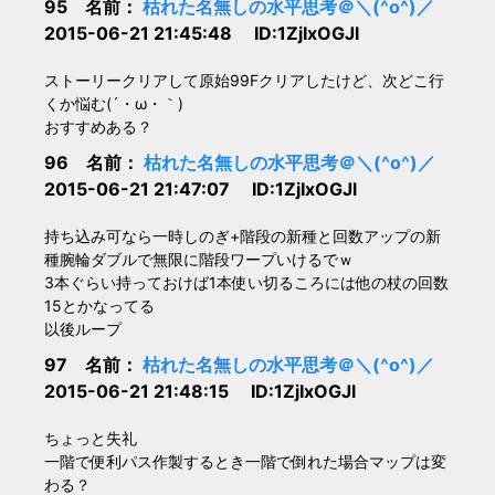
95 名前：
枯れた名無しの水平思考＠＼(^o^)／
2015-06-21 21:45:48 ID:1ZjIxOGJl
ストーリークリアして原始99Fクリアしたけど、次どこ行
くか悩む(´・ω・｀)
おすすめある？
96 名前：
枯れた名無しの水平思考＠＼(^o^)／
2015-06-21 21:47:07 ID:1ZjIxOGJl
持ち込み可なら一時しのぎ+階段の新種と回数アップの新
種腕輪ダブルで無限に階段ワープいけるでｗ
3本ぐらい持っておけば1本使い切るころには他の杖の回数
15とかなってる
以後ループ
97 名前：
枯れた名無しの水平思考＠＼(^o^)／
2015-06-21 21:48:15 ID:1ZjIxOGJl
ちょっと失礼
一階で便利パス作製するとき一階で倒れた場合マップは変
わる？