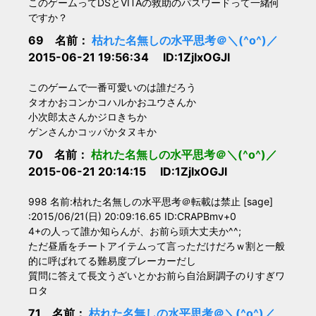
このゲームってDSとVITAの救助のパスワードって一緒何
ですか？
69 名前：
枯れた名無しの水平思考＠＼(^o^)／
2015-06-21 19:56:34 ID:1ZjIxOGJl
このゲームで一番可愛いのは誰だろう
タオかおコンかコハルかおユウさんか
小次郎太さんかジロきちか
ゲンさんかコッパかタヌキか
70 名前：
枯れた名無しの水平思考＠＼(^o^)／
2015-06-21 20:14:15 ID:1ZjIxOGJl
998 名前:枯れた名無しの水平思考＠転載は禁止 [sage]
:2015/06/21(日) 20:09:16.65 ID:CRAPBmv+0
4+の人って誰か知らんが、お前ら頭大丈夫か^^;
ただ昼盾をチートアイテムって言っただけだろｗ割と一般
的に呼ばれてる難易度ブレーカーだし
質問に答えて長文うざいとかお前ら自治厨調子のりすぎワ
ロタ
71 名前：
枯れた名無しの水平思考＠＼(^o^)／