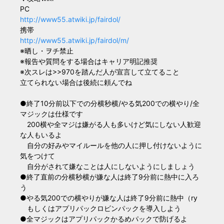
PC
http://www55.atwiki.jp/fairdol/
携帯
http://www55.atwiki.jp/fairdol/m/
※晒し・ヲチ禁止
※報告や質問をする場合はキャリア明記推奨
※次スレは>>970を踏んだ人が宣言して立てること
立てられない場合は後続に頼んでね
●終了10分前以下での分横秒横/やる気200での横やり/全
マジックは仕様です
200横や全マジは嫌がる人も多いけど気にしない人歓迎
な人もいるよ
自分の好みやマイルールを他の人に押し付けないように
気をつけて
自分がされて嫌なことは人にしないようにしましょう
●終了直前の分横秒横が嫌な人は終了9分前に熱中に入ろ
う
●やる気200での横やりが嫌な人は終了9分前に熱中（ry
もしくはアプリパックロビンパックを導入しよう
●全マジックはアプリパックかるめパックで防げるよ