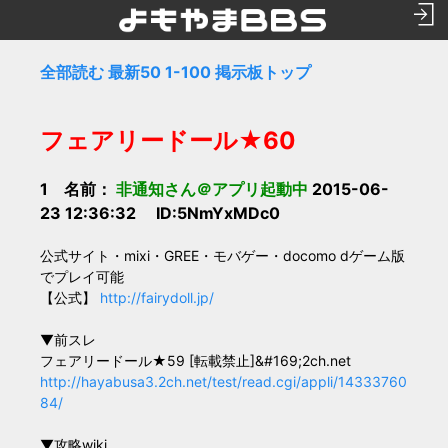
全部読む
最新50
1-100
掲示板トップ
フェアリードール★60
1 名前：
非通知さん＠アプリ起動中
2015-06-
23 12:36:32 ID:5NmYxMDc0
公式サイト・mixi・GREE・モバゲー・docomo dゲーム版
でプレイ可能
【公式】
http://fairydoll.jp/
▼前スレ
フェアリードール★59 [転載禁止]&#169;2ch.net
http://hayabusa3.2ch.net/test/read.cgi/appli/14333760
84/
▼攻略wiki