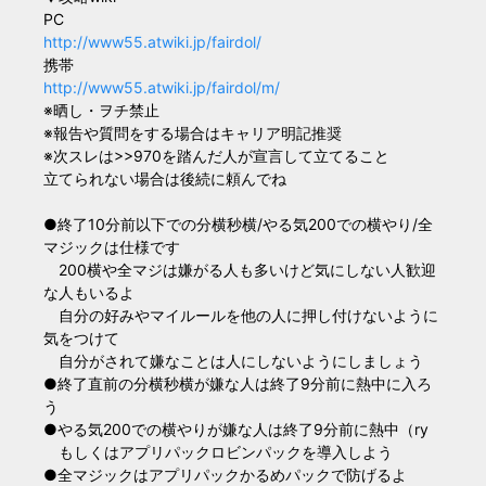
PC
http://www55.atwiki.jp/fairdol/
携帯
http://www55.atwiki.jp/fairdol/m/
※晒し・ヲチ禁止
※報告や質問をする場合はキャリア明記推奨
※次スレは>>970を踏んだ人が宣言して立てること
立てられない場合は後続に頼んでね
●終了10分前以下での分横秒横/やる気200での横やり/全
マジックは仕様です
200横や全マジは嫌がる人も多いけど気にしない人歓迎
な人もいるよ
自分の好みやマイルールを他の人に押し付けないように
気をつけて
自分がされて嫌なことは人にしないようにしましょう
●終了直前の分横秒横が嫌な人は終了9分前に熱中に入ろ
う
●やる気200での横やりが嫌な人は終了9分前に熱中（ry
もしくはアプリパックロビンパックを導入しよう
●全マジックはアプリパックかるめパックで防げるよ