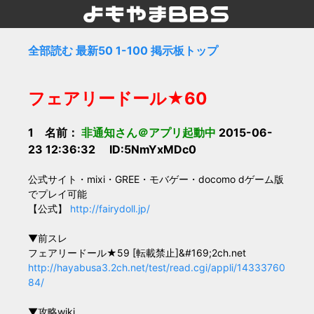
全部読む
最新50
1-100
掲示板トップ
フェアリードール★60
1 名前：
非通知さん＠アプリ起動中
2015-06-
23 12:36:32 ID:5NmYxMDc0
公式サイト・mixi・GREE・モバゲー・docomo dゲーム版
でプレイ可能
【公式】
http://fairydoll.jp/
▼前スレ
フェアリードール★59 [転載禁止]&#169;2ch.net
http://hayabusa3.2ch.net/test/read.cgi/appli/14333760
84/
▼攻略wiki