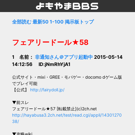
全部読む
最新50
1-100
掲示板トップ
フェアリードール★58
1 名前：
非通知さん＠アプリ起動中
2015-05-14
14:12:56 ID:jNmRhYjA1
公式サイト・mixi・GREE・モバゲー・docomo dゲーム版
でプレイ可能
【公式】
http://fairydoll.jp/
▼前スレ
フェアリードール★57 [転載禁止](c)2ch.net
http://hayabusa3.2ch.net/test/read.cgi/appli/14301270
38/
▼攻略wiki