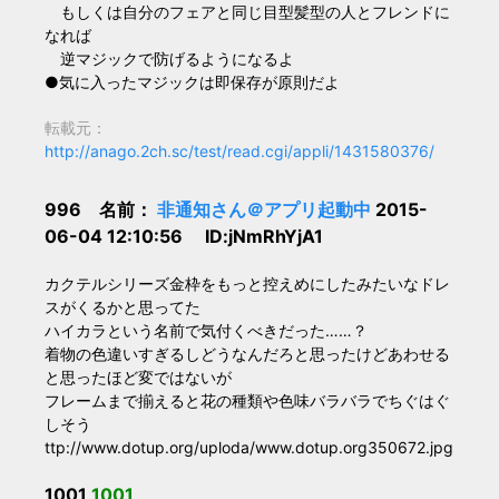
もしくは自分のフェアと同じ目型髪型の人とフレンドに
なれば
逆マジックで防げるようになるよ
●気に入ったマジックは即保存が原則だよ
転載元：
http://anago.2ch.sc/test/read.cgi/appli/1431580376/
996 名前：
非通知さん＠アプリ起動中
2015-
06-04 12:10:56 ID:jNmRhYjA1
カクテルシリーズ金枠をもっと控えめにしたみたいなドレ
スがくるかと思ってた
ハイカラという名前で気付くべきだった……？
着物の色違いすぎるしどうなんだろと思ったけどあわせる
と思ったほど変ではないが
フレームまで揃えると花の種類や色味バラバラでちぐはぐ
しそう
ttp://www.dotup.org/uploda/www.dotup.org350672.jpg
1001
1001