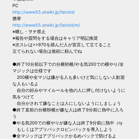
PC
http://www55.atwiki.jp/fairdol/
携帯
http://www55.atwiki.jp/fairdol/m/
※晒し・ヲチ禁止
※報告や質問をする場合はキャリア明記推奨
※次スレは>>970を踏んだ人が宣言して立てること
立てられない場合は後続に頼んでね
●終了10分前以下での分横秒横/やる気200での横やり/全
マジックは仕様です
200横や全マジは嫌がる人も多いけど気にしない人歓迎
な人もいるよ
自分の好みやマイルールを他の人に押し付けないように
気をつけて
自分がされて嫌なことは人にしないようにしましょう
●終了直前の分横秒横が嫌な人は終了9分前に熱中に入ろ
う
●やる気200での横やりが嫌な人は終了9分前に熱中（ry
もしくはアプリパックロビンパックを導入しよう
●全マジックはアプリパックかるめパックで防げるよ