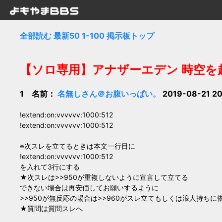
全部読む
最新50
1-100
掲示板トップ
【ソロ専用】アナザーエデン 時空を
1 名前：
名無しさん＠お腹いっぱい。
2019-08-21 2
!extend:on:vvvvvv:1000:512
!extend:on:vvvvvv:1000:512
※次スレを立てるときは本文一行目に
!extend:on:vvvvvv:1000:512
を入れて3行にする
★次スレは>>950が重複しないように宣言して立てる
できない場合は再安価してお願いするように
>>950が無反応の場合は>>960がスレ立てもしくは浪人持ちに
★質問は質問スレへ