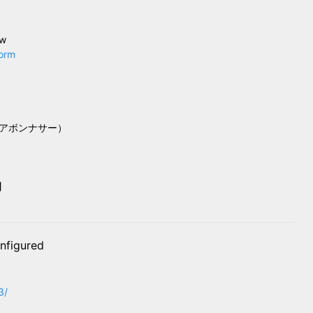
8w
form
アボンナサー）
】
nfigured
3/