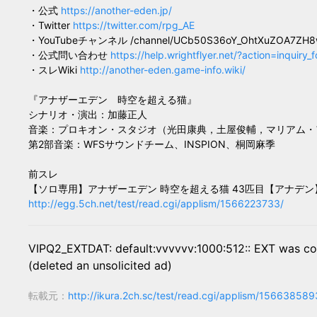
・公式
https://another-eden.jp/
・Twitter
https://twitter.com/rpg_AE
・YouTubeチャンネル /channel/UCb50S36oY_OhtXuZOA7ZH
・公式問い合わせ
https://help.wrightflyer.net/?action=inquiry_
・スレWiki
http://another-eden.game-info.wiki/
『アナザーエデン 時空を超える猫』
シナリオ・演出：加藤正人
音楽：プロキオン・スタジオ（光田康典，土屋俊輔，マリアム・
第2部音楽：WFSサウンドチーム、INSPION、桐岡麻季
前スレ
【ソロ専用】アナザーエデン 時空を超える猫 43匹目【アナデン
http://egg.5ch.net/test/read.cgi/applism/1566223733/
VIPQ2_EXTDAT: default:vvvvvv:1000:512:: EXT was co
(deleted an unsolicited ad)
転載元：
http://ikura.2ch.sc/test/read.cgi/applism/156638589