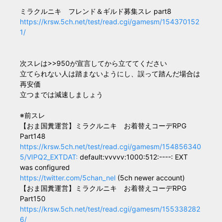
ミラクルニキ フレンド＆ギルド募集スレ part8
https://krsw.5ch.net/test/read.cgi/gamesm/154370152
1/
次スレは>>950が宣言してから立ててください
立てられない人は踏まないようにし、誤って踏んだ場合は
再安価
立つまでは減速しましょう
※前スレ
【おま国糞運営】ミラクルニキ お着替えコーデRPG
Part148
https://krsw.5ch.net/test/read.cgi/gamesm/154856340
5/VIPQ2_EXTDAT:
default:vvvvv:1000:512:----: EXT
was configured
https://twitter.com/5chan_nel
(5ch newer account)
【おま国糞運営】ミラクルニキ お着替えコーデRPG
Part150
https://krsw.5ch.net/test/read.cgi/gamesm/155338282
6/