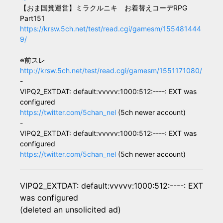
【おま国糞運営】ミラクルニキ お着替えコーデRPG
Part151
https://krsw.5ch.net/test/read.cgi/gamesm/155481444
9/
※前スレ
http://krsw.5ch.net/test/read.cgi/gamesm/1551171080/
-
VIPQ2_EXTDAT: default:vvvvv:1000:512:----: EXT was
configured
https://twitter.com/5chan_nel
(5ch newer account)
-
VIPQ2_EXTDAT: default:vvvvv:1000:512:----: EXT was
configured
https://twitter.com/5chan_nel
(5ch newer account)
VIPQ2_EXTDAT: default:vvvvv:1000:512:----: EXT
was configured
(deleted an unsolicited ad)