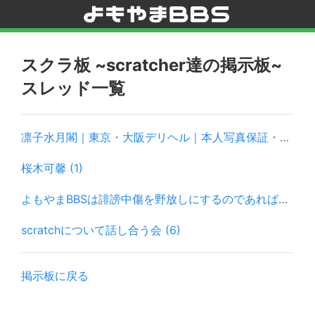
スクラ板 ~scratcher達の掲示板~
スレッド一覧
凛子水月閣｜東京・大阪デリヘル｜本人写真保証・ホテル・自宅派遣対応 (2)
桜木可馨 (1)
よもやまBBSは誹謗中傷を野放しにするのであれば閉鎖するべき (1)
scratchについて話し合う会 (6)
掲示板に戻る