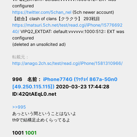
configured
https://twitter.com/5chan_nel
(5ch newer account)
【総合】clash of clans【クラクラ】 293戦目
https://matsuri.5ch.net/test/read.cgi/iPhone/15776692
40/
VIPQ2_EXTDAT: default:vvvvvv:1000:512:: EXT was
configured
(deleted an unsolicited ad)
転載元：
http://anago.2ch.sc/test/read.cgi/iPhone/1581310966/
996 名前：
iPhone774G (ﾜｯﾁｮｲ 867a-5Gn0
[49.250.115.115])
2020-03-23 17:44:28
ID:42QtAEqL0.net
>>995
あっという間ということはないよ
th9で結構足止めくらってるよ
1001
1001