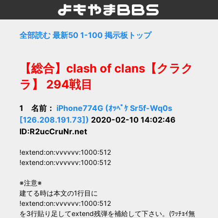
全部読む
最新50
1-100
掲示板トップ
【総合】clash of clans【クラク
ラ】 294戦目
1 名前：
iPhone774G (ｵｯﾍﾟｹ Sr5f-Wq0s
[126.208.191.73])
2020-02-10 14:02:46
ID:R2ucCruNr.net
!extend:on:vvvvvv:1000:512
!extend:on:vvvvvv:1000:512
※注意※
建てる時は本文の1行目に
!extend:on:vvvvvv:1000:512
を3行貼り足してextend残弾を補給して下さい。(ﾜｯﾁｮｲ無