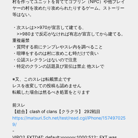
村を作ってユニットを育ててゴブリン（NPC）や他プレイ
ヤーの村を攻めたり攻められたりするゲーム。ストーリー
等はない。
・次スレは>>970が宣言して建てる、
>>980まで反応がなければ有志が宣言してから建てる。
重複厳禁
・質問する前にテンプレやスレ内を調べること
・喧嘩をするのは村に攻めこむ時だけで良い
・公認スレクランはないので注意
・特定のクランの話題及び宣伝は禁止 他スレで
※又、このスレは転載禁止です
レスを改変しての投稿も認めません
転載した場合は然るべき処置をとります
前スレ
【総合】clash of clans【クラクラ】 292戦目
https://matsuri.5ch.net/test/read.cgi/iPhone/157497025
9/
-
VIPQ2_EXTDAT: default:vvvvvv:1000:512:: EXT was