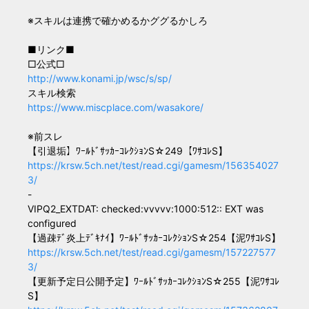
※スキルは連携で確かめるかググるかしろ
■リンク■
□公式□
http://www.konami.jp/wsc/s/sp/
スキル検索
https://www.miscplace.com/wasakore/
※前スレ
【引退垢】ﾜｰﾙﾄﾞｻｯｶｰｺﾚｸｼｮﾝS☆249【ﾜｻｺﾚS】
https://krsw.5ch.net/test/read.cgi/gamesm/156354027
3/
-
VIPQ2_EXTDAT: checked:vvvvv:1000:512:: EXT was
configured
【過疎ﾃﾞ炎上ﾃﾞｷﾅｲ】ﾜｰﾙﾄﾞｻｯｶｰｺﾚｸｼｮﾝS☆254【泥ﾜｻｺﾚS】
https://krsw.5ch.net/test/read.cgi/gamesm/157227577
3/
【更新予定日公開予定】ﾜｰﾙﾄﾞｻｯｶｰｺﾚｸｼｮﾝS☆255【泥ﾜｻｺﾚ
S】