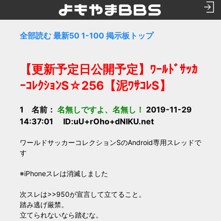
全部読む
最新50
1-100
掲示板トップ
【更新予定日公開予定】ﾜｰﾙﾄﾞｻｯｶ
ｰｺﾚｸｼｮﾝS☆256【泥ﾜｻｺﾚS】
1 名前：
名無しですよ、名無し！
2019-11-29
14:37:01 ID:uU+rOho+dNIKU.net
ワールドサッカーコレクションSのAndroid専用スレッドで
す
※iPhoneスレは消滅しました
次スレは>>950が宣言して立てること。
踏み逃げ厳禁。
立てられないなら踏むな。