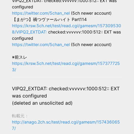
VIPQ2_EXTDAT: checked:vvvvvv:1000:512:: EXT was
configured
https://twitter.com/5chan_nel
(5ch newer account)
【まがつ】禍つヴァールハイト Part114
https://krsw.5ch.net/test/read.cgi/gamesm/157309530
8/VIPQ2_EXTDAT:
checked:vvvvvv:1000:512:: EXT was
configured
https://twitter.com/5chan_nel
(5ch newer account)
※前スレ
https://krsw.5ch.net/test/read.cgi/gamesm/157377725
3/
VIPQ2_EXTDAT: checked:vvvvvv:1000:512:: EXT
was configured
(deleted an unsolicited ad)
転載元：
http://anago.2ch.sc/test/read.cgi/gamesm/157436065
7/